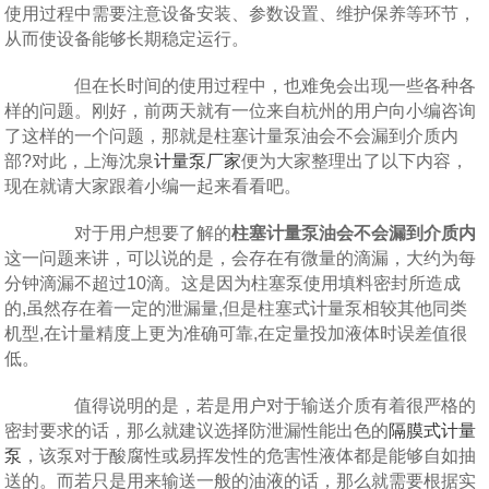
使用过程中需要注意设备安装、参数设置、维护保养等环节，
从而使设备能够长期稳定运行。
但在长时间的使用过程中，也难免会出现一些各种各
样的问题。刚好，前两天就有一位来自杭州的用户向小编咨询
了这样的一个问题，那就是柱塞计量泵油会不会漏到介质内
部?对此，上海沈泉
计量泵厂家
便为大家整理出了以下内容，
现在就请大家跟着小编一起来看看吧。
对于用户想要了解的
柱塞计量泵油会不会漏到介质内
这一问题来讲，可以说的是，会存在有微量的滴漏，大约为每
分钟滴漏不超过10滴。这是因为柱塞泵使用填料密封所造成
的,虽然存在着一定的泄漏量,但是柱塞式计量泵相较其他同类
机型,在计量精度上更为准确可靠,在定量投加液体时误差值很
低。
值得说明的是，若是用户对于输送介质有着很严格的
密封要求的话，那么就建议选择防泄漏性能出色的
隔膜式计量
泵
，该泵对于酸腐性或易挥发性的危害性液体都是能够自如抽
送的。而若只是用来输送一般的油液的话，那么就需要根据实