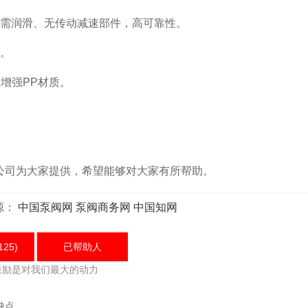
则)，无需润滑、无传动减速部件，高可靠性。
。
增强PP材质。
司为大家提供，希望能够对大家有所帮助。
源：
中国泵阀网
泵阀商务网
中国知网
125)
已帮助
人
鼓励是对我们最大的动力
缺点