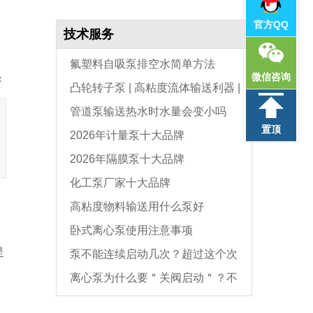
官方QQ
技术服务
氟塑料自吸泵排空水简单方法
微信咨询
：
凸轮转子泵 | 高粘度流体输送利器 |
管道泵输送热水时水量会变小吗
选型与维护全指南
置顶
2026年计量泵十大品牌
2026年隔膜泵十大品牌
化工泵厂家十大品牌
高粘度物料输送用什么泵好
卧式离心泵使用注意事项
是
泵不能连续启动几次？超过这个次
离心泵为什么要＂关阀启动＂？不
数，电机必坏
是怕烧电机，而是这个原因