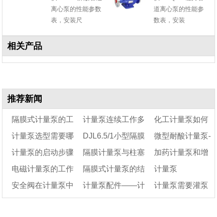
离心泵的性能参数
道离心泵的性能参
表，安装尺
数表，安装
相关产品
推荐新闻
隔膜式计量泵的工
计量泵连续工作多
化工计量泵如何
计量泵选型需要哪
DJL6.5/1小型隔膜
微型耐酸计量泵-
作原理及结构图
久要停泵
选型
计量泵的启动步骤
隔膜计量泵与柱塞
加药计量泵和增
些参数
式计量泵
耐酸碱微型计量泵
电磁计量泵的工作
隔膜式计量泵的结
计量泵
及注意事项
计量泵的区别
压泵的区别
安全阀在计量泵中
计量泵配件——计
计量泵需要灌泵
原理及特点
构组成及工作原理
的作用
量泵配件图片
吗