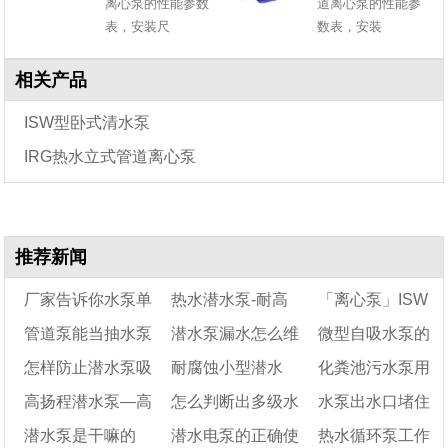
离心泵的性能参数
道离心泵的性能参
表，安装尺
数表，安装
相关产品
ISW型卧式清水泵
IRG热水立式管道离心泵
推荐新闻
厂家告诉你水泵单
热水潜水泵-耐高
「离心泵」ISW
管道泵能当抽水泵
潜水泵漏水怎么维
微型自吸水泵的
叶轮和双叶轮的区别
温热水潜水泵
管道离心泵和IS卧
怎样防止潜水泵吸
耐腐蚀小型潜水
化粪池污水泵用
是什么
用吗
修
式清水泵的区别
工作原理及保养步
高扬程潜水泵—高
怎么判断出多级水
水泵出水口堵住
沙
泵-耐酸潜水泵型号
骤
多大的
潜水泵是干嘛的
潜水电泵的正确使
热水循环泵工作
扬程潜水泵规格型号
泵叶轮是否磨损
会怎么样