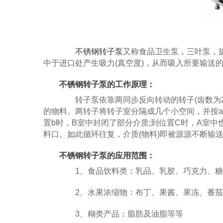
不锈钢转子泵
又称食品卫生泵，三叶泵，旋
中于进口处产生吸力(真空度)，从而吸入所要输送
不锈钢转子泵的工作原理：
转子泵依靠两同步反向转动的转子(齿数为2—
的物料。两转子将转子室分隔成几个小空间，并按a→
置b时，B室中封闭了部分介质;到位置C时，A室中
料口。如此循环往复，介质(物料)即被源源不断输
不锈钢转子泵的应用范围：
1、食品饮料类：乳品、乳胶、巧克力、糖
2、水果浓缩物：布丁、果酱、果冻、番茄
3、糊类产品：脂肪及油脂等等