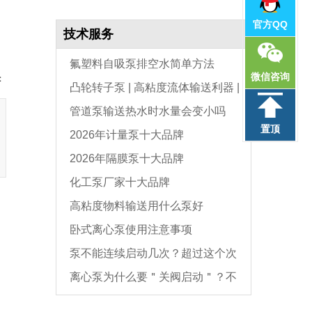
官方QQ
技术服务
氟塑料自吸泵排空水简单方法
微信咨询
：
凸轮转子泵 | 高粘度流体输送利器 |
管道泵输送热水时水量会变小吗
选型与维护全指南
置顶
2026年计量泵十大品牌
2026年隔膜泵十大品牌
化工泵厂家十大品牌
高粘度物料输送用什么泵好
卧式离心泵使用注意事项
泵不能连续启动几次？超过这个次
离心泵为什么要＂关阀启动＂？不
数，电机必坏
是怕烧电机，而是这个原因