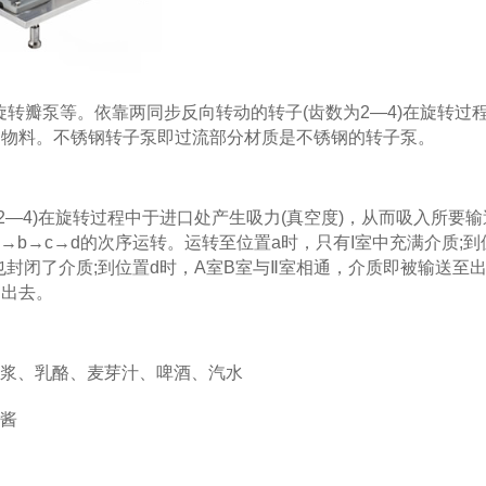
转瓣泵等。依靠两同步反向转动的转子(齿数为2—4)在旋转过
的物料。不锈钢转子泵即过流部分材质是不锈钢的转子泵。
4)在旋转过程中于进口处产生吸力(真空度)，从而吸入所要输
b→c→d的次序运转。运转至位置a时，只有I室中充满介质;到
也封闭了介质;到位置d时，A室B室与Ⅱ室相通，介质即被输送至
送出去。
浆、乳酪、麦芽汁、啤酒、汽水
酱