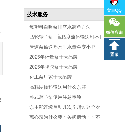
官方QQ
技术服务
氟塑料自吸泵排空水简单方法
微信咨询
：
凸轮转子泵 | 高粘度流体输送利器 |
管道泵输送热水时水量会变小吗
选型与维护全指南
置顶
2026年计量泵十大品牌
2026年隔膜泵十大品牌
化工泵厂家十大品牌
高粘度物料输送用什么泵好
卧式离心泵使用注意事项
考
泵不能连续启动几次？超过这个次
离心泵为什么要＂关阀启动＂？不
数，电机必坏
是怕烧电机，而是这个原因