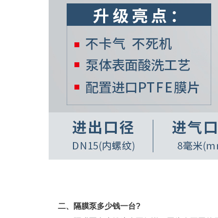
二、
隔膜泵
多少钱一台?