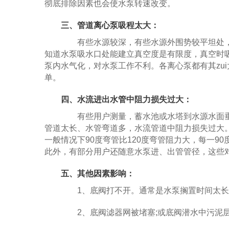
彻底排除因素也会使水泵转速改变。
三、管道
离心泵
吸程太大：
有些水源较深，有些水源外围势较平坦处，
知道水泵吸水口处能建立真空度是有限度，真空时
泵内水气化，对水泵工作不利。各离心泵都有其zui
单。
四、水流进出水管中阻力损失过大：
有些用户测量，蓄水池或水塔到水源水面垂
管道太长、水管弯道多，水流管道中阻力损失过大
一般情况下90度弯管比120度弯管阻力大，每一90
此外，有部分用户还随意水泵进、出管管径，这些
五、其他因素影响：
1、底阀打不开。通常是水泵搁置时间太长
2、底阀滤器网被堵塞;或底阀潜水中污泥