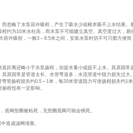
而忽略了水泵容许吸程，产生了吸水少或根本吸不上水结果。
吸程约为10米水柱高，而水泵不可能建立真空。真空度过大，易
大容许吸程，一般3～8.5米之间，安装水泵时切不可只图方便简
直距离还略小于水泵扬程，但提水量小或提不上水。其原因常
。其原因常是管道太长、水管弯道多，水流管道中阻力损失过大
度弯管扬程损失约0.5～1米，每20米管道阻力可使扬程损失约1
对扬程也有一定影响。
，底阀垫圈被粘死，无垫圈底阀可能会锈死。
层中造成滤网堵塞。