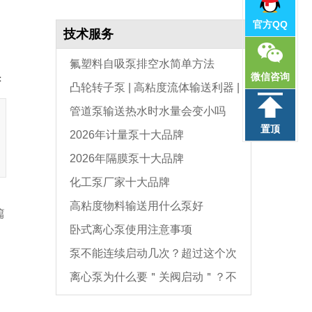
官方QQ
技术服务
氟塑料自吸泵排空水简单方法
微信咨询
：
凸轮转子泵 | 高粘度流体输送利器 |
管道泵输送热水时水量会变小吗
选型与维护全指南
置顶
2026年计量泵十大品牌
2026年隔膜泵十大品牌
化工泵厂家十大品牌
高粘度物料输送用什么泵好
篇
卧式离心泵使用注意事项
泵不能连续启动几次？超过这个次
离心泵为什么要＂关阀启动＂？不
数，电机必坏
是怕烧电机，而是这个原因