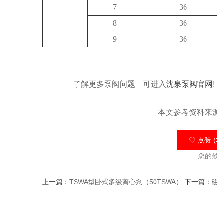
7
36
8
36
9
36
了解更多泵阀问题，可进入
沈泉泵阀官网
!
本文参考资料来
♡ 点赞 (
您的
上一篇：
TSWA型卧式多级离心泵（50TSWA）
下一篇：