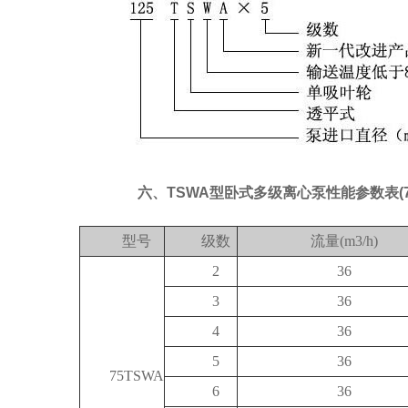
六、TSWA型卧式多级离心泵性能参数表(75
型号
级数
流量(m3/h)
2
36
3
36
4
36
5
36
75TSWA
6
36