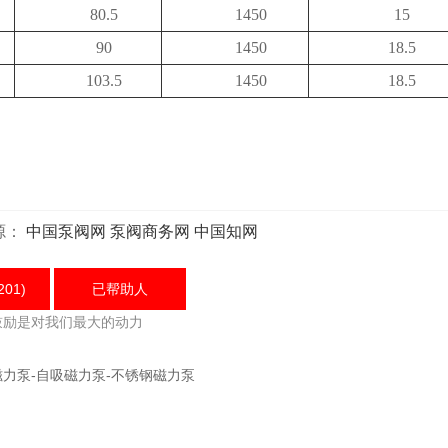
80.5
1450
15
90
1450
18.5
103.5
1450
18.5
源：
中国泵阀网
泵阀商务网
中国知网
201)
已帮助
人
鼓励是对我们最大的动力
磁力泵-自吸磁力泵-不锈钢磁力泵