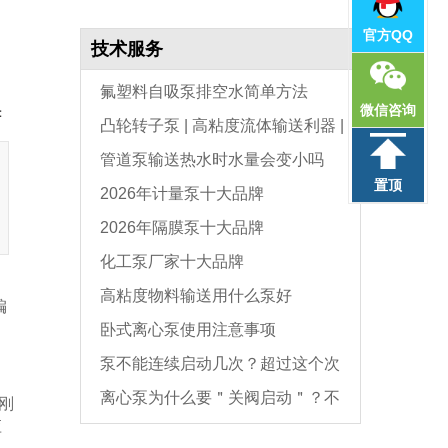
官方QQ
技术服务
氟塑料自吸泵排空水简单方法
微信咨询
：
凸轮转子泵 | 高粘度流体输送利器 |
管道泵输送热水时水量会变小吗
选型与维护全指南
置顶
2026年计量泵十大品牌
2026年隔膜泵十大品牌
化工泵厂家十大品牌
高粘度物料输送用什么泵好
编
卧式离心泵使用注意事项
泵不能连续启动几次？超过这个次
离心泵为什么要＂关阀启动＂？不
数，电机必坏
刚
应
是怕烧电机，而是这个原因