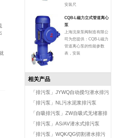
安装尺
CQB-L磁力立式管道离心
泵
流
上海沈泉泵阀制造有限公
出
司为您提供：CQB-L磁力
管道离心泵的性能参数
就
表，安装
相关产品
「排污泵」JYWQ自动搅匀潜水排污
「排污泵」NL污水泥浆排污泵
泵
「自吸排污泵」ZW自吸式无堵塞排
「排污泵」AS/AV潜水式排污泵
污泵
「排污泵」WQK/QG切割潜水排污