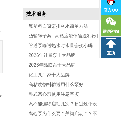
官方QQ
技术服务
氟塑料自吸泵排空水简单方法
微信咨询
：
凸轮转子泵 | 高粘度流体输送利器 |
管道泵输送热水时水量会变小吗
选型与维护全指南
置顶
2026年计量泵十大品牌
2026年隔膜泵十大品牌
化工泵厂家十大品牌
高粘度物料输送用什么泵好
卧式离心泵使用注意事项
家
泵不能连续启动几次？超过这个次
离心泵为什么要＂关阀启动＂？不
数，电机必坏
是怕烧电机，而是这个原因