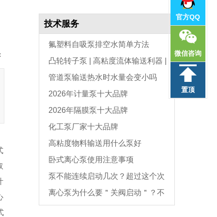
官方QQ
技术服务
氟塑料自吸泵排空水简单方法
微信咨询
：
凸轮转子泵 | 高粘度流体输送利器 |
管道泵输送热水时水量会变小吗
选型与维护全指南
置顶
2026年计量泵十大品牌
2026年隔膜泵十大品牌
化工泵厂家十大品牌
高粘度物料输送用什么泵好
式
卧式离心泵使用注意事项
取
泵不能连续启动几次？超过这个次
叶
离心泵为什么要＂关阀启动＂？不
数，电机必坏
心
是怕烧电机，而是这个原因
式