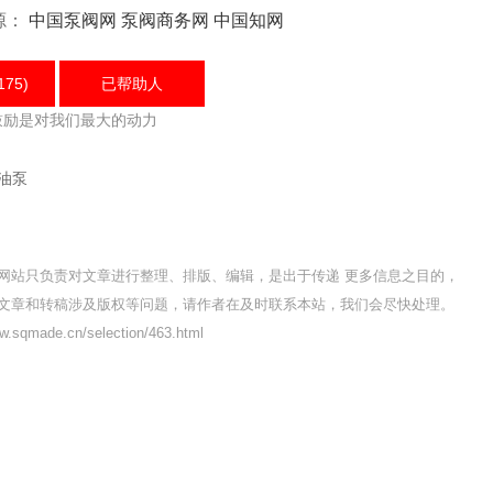
源：
中国泵阀网
泵阀商务网
中国知网
175)
已帮助
人
鼓励是对我们最大的动力
爆油泵
网站只负责对文章进行整理、排版、编辑，是出于传递 更多信息之目的，
文章和转稿涉及版权等问题，请作者在及时联系本站，我们会尽快处理。
qmade.cn/selection/463.html