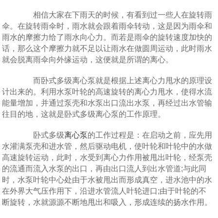
相信大家在下雨天的时候，有看到过一些人在旋转雨
伞。在旋转雨伞时，雨水就会跟着雨伞转动，这是因为雨伞和
雨水的摩擦力给了雨水向心力。而若是雨伞的旋转速度加快的
话，那么这个摩擦力就不足以让雨水在做圆周运动，此时雨水
就会脱离雨伞向外缘运动，这便就是所谓的离心。
而卧式多级离心泵就是根据上述离心力甩水的原理设
计出来的。利用水泵叶轮的高速旋转的离心力甩水，使得水流
能量增加，并通过泵壳和水泵出口流出水泵，再经过出水管输
往目的地，这就是卧式多级离心泵的工作原理。
卧式多级
离心泵
的工作过程是：在启动之前，应先用
水灌满泵壳和进水管，然后驱动电机，使叶轮和叶轮中的水做
高速旋转运动，此时，水受到离心力作用被甩出叶轮，经泵壳
的流通而流入水泵的出口，再由出口流人到出水管道;与此同
时，水泵叶轮中心处由于水被甩出而形成真空，进水池中的水
在外界大气压作用下，沿进水管流人叶轮进口;由于叶轮的不
断旋转，水就源源不断地甩出和吸入，形成连续的扬水作用。