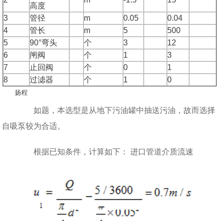
高度
3
管径
m
0.05
0.04
4
管长
m
5
500
5
90°弯头
个
3
12
6
闸阀
个
1
3
7
止回阀
个
0
1
8
过滤器
个
1
0
扬程
如题，本选型是从地下污油罐中抽送污油，故而选择
自吸泵较为合适。
根据已知条件，计算如下： 进口管道介质流速