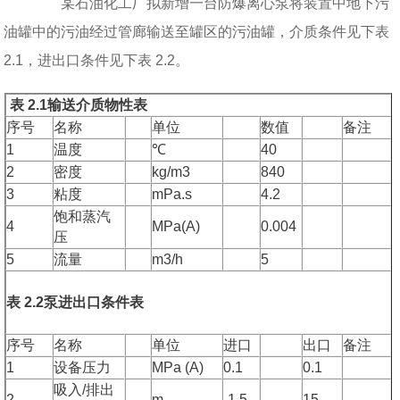
某石油化工厂拟新增一台防爆离心泵将装置中地下污
油罐中的污油经过管廊输送至罐区的污油罐，介质条件见下表
2.1，进出口条件见下表 2.2。
表 2.1
输送介质物性表
序号
名称
单位
数值
备注
1
温度
℃
40
2
密度
kg/m3
840
3
粘度
mPa.s
4.2
饱和蒸汽
4
MPa(A)
0.004
压
5
流量
m3/h
5
表 2.2
泵进出口条件表
序号
名称
单位
进口
出口
备注
1
设备压力
MPa (A)
0.1
0.1
吸入/排出
2
m
-1.5
15