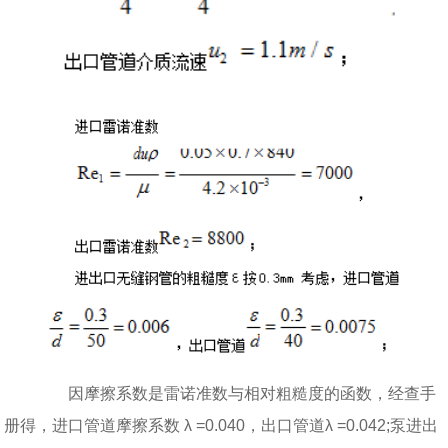
因摩擦系数是雷诺准数与相对粗糙度的函数，经查手
册得，进口管道摩擦系数 λ =0.040，出口管道λ =0.042;泵进出