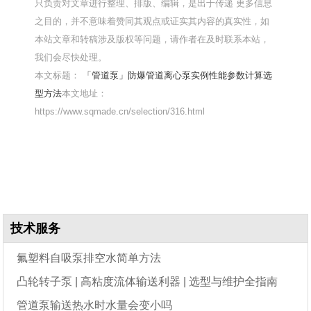
只负责对文章进行整理、排版、编辑，是出于传递 更多信息
之目的，并不意味着赞同其观点或证实其内容的真实性，如
本站文章和转稿涉及版权等问题，请作者在及时联系本站，
我们会尽快处理。
本文标题：
「管道泵」防爆管道离心泵实例性能参数计算选
型方法
本文地址：
https://www.sqmade.cn/selection/316.html
技术服务
氟塑料自吸泵排空水简单方法
凸轮转子泵 | 高粘度流体输送利器 | 选型与维护全指南
管道泵输送热水时水量会变小吗