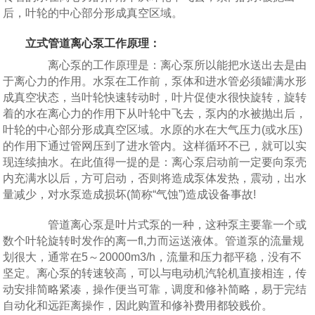
后，叶轮的中心部分形成真空区域。
立式管道
离心泵
工作原理：
离心泵的工作原理是：离心泵所以能把水送出去是由
于离心力的作用。水泵在工作前，泵体和进水管必须罐满水形
成真空状态，当叶轮快速转动时，叶片促使水很快旋转，旋转
着的水在离心力的作用下从叶轮中飞去，泵内的水被抛出后，
叶轮的中心部分形成真空区域。水原的水在大气压力(或水压)
的作用下通过管网压到了进水管内。这样循环不已，就可以实
现连续抽水。在此值得一提的是：离心泵启动前一定要向泵壳
内充满水以后，方可启动，否则将造成泵体发热，震动，出水
量减少，对水泵造成损坏(简称“气蚀”)造成设备事故!
管道离心泵是叶片式泵的一种，这种泵主要靠一个或
数个叶轮旋转时发作的离一fl,力而运送液体。管道泵的流量规
划很大，通常在5～20000m3/h，流量和压力都平稳，没有不
坚定。离心泵的转速较高，可以与电动机汽轮机直接相连，传
动安排简略紧凑，操作便当可靠，调度和修补简略，易于完结
自动化和远距离操作，因此购置和修补费用都较贱价。