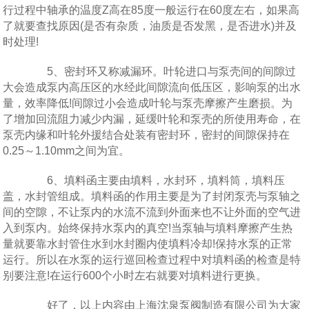
行过程中轴承的温度Z高在85度一般运行在60度左右，如果高
了就要查找原因(是否有杂质，油质是否发黑，是否进水)并及
时处理!
5、密封环又称减漏环。叶轮进口与泵壳间的间隙过
大会造成泵内高压区的水经此间隙流向低压区，影响泵的出水
量，效率降低!间隙过小会造成叶轮与泵壳摩擦产生磨损。为
了增加回流阻力减少内漏，延缓叶轮和泵壳的所使用寿命，在
泵壳内缘和叶轮外援结合处装有密封环，密封的间隙保持在
0.25～1.10mm之间为宜。
6、填料函主要由填料，水封环，填料筒，填料压
盖，水封管组成。填料函的作用主要是为了封闭泵壳与泵轴之
间的空隙，不让泵内的水流不流到外面来也不让外面的空气进
入到泵内。始终保持水泵内的真空!当泵轴与填料摩擦产生热
量就要靠水封管住水到水封圈内使填料冷却!保持水泵的正常
运行。所以在水泵的运行巡回检查过程中对填料函的检查是特
别要注意!在运行600个小时左右就要对填料进行更换。
好了，以上内容由上海沈泉泵阀制造有限公司为大家