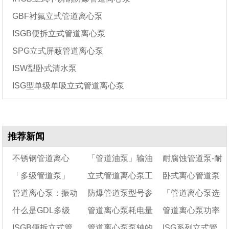
GBF衬氟立式管道离心泵
ISGB便拆立式管道离心泵
SPG立式屏蔽管道离心泵
ISW型卧式清水泵
ISG型单级单吸立式管道离心泵
推荐新闻
不锈钢管道离心
「管道油泵」输油
耐腐蚀管道泵-耐
「多级管道泵」
立式管道离心泵工
卧式离心管道泵
泵-管道离心泵
管道泵阀门调节流量
腐管道离心泵
管道离心泵：振动
防爆管道泵型号参
「管道离心泵选
GDL立式多级管道泵
方法的缺点
作时发热
可以排污水吗
什么是GDL多级
管道离心泵耗电量
管道离心泵功率
有哪些特点与选型应
大及声响异常分析及
数及选型
型」的五个选型依
ISGB便拆立式管
管道离心泵泵轴的
ISG系列立式管
用
处理「已解决」
管道泵？立式多级管
怎么求
据
一般多大