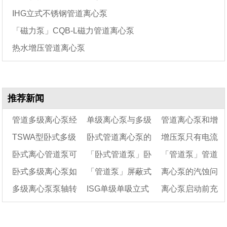
IHG立式不锈钢管道离心泵
「磁力泵」CQB-L磁力管道离心泵
热水增压管道离心泵
推荐新闻
管道多级离心泵经
单级离心泵与多级
管道离心泵和增
TSWA型卧式多级
卧式管道离心泵的
增压泵只有电流
常卡死的原因
离心泵的区别在哪里
压泵的区别有哪些
卧式离心管道泵可
「卧式管道泵」卧
「管道泵」管道
离心泵（50TSWA）
呢
用途和特点
声不转是怎么回事?
卧式多级离心泵如
「管道泵」屏蔽式
离心泵的汽蚀问
以排污水吗
式管道离心泵的产品
离心泵的安装维护
多级离心泵泵轴转
ISG单级单吸立式
离心泵启动前充
何拆卸?卧式多级泵
种类
管道泵安全操作规程
和保养技术
题解决方法
的拆卸步骤有哪些?
不动是什么原因?
管道离心泵不上水的
水的七个方法
原因