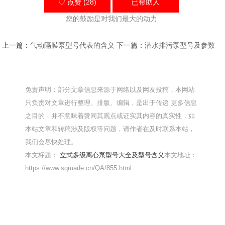
♡ 点赞 (28)
已帮助
人
您的鼓励是对我们最大的动力
上一篇：
气动隔膜泵型号代表的含义
下一篇：
潜水排污泵型号及参数
免责声明：部分文章信息来源于网络以及网友投稿，本网站
只负责对文章进行整理、排版、编辑，是出于传递 更多信息
之目的，并不意味着赞同其观点或证实其内容的真实性，如
本站文章和转稿涉及版权等问题，请作者在及时联系本站，
我们会尽快处理。
本文标题：
立式多级离心泵型号大全及型号含义
本文地址：
https://www.sqmade.cn/QA/855.html