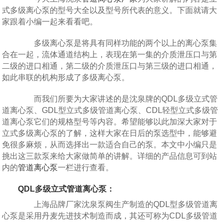
式多级离心泵的型号大全以及型号所代表的意义。下面就请大
家跟着小编一起来看看吧。
多级离心泵是将具有同样功能的两个以上的离心泵集
合在一起，流体通道结构上，表现在第一集的介质泄压口与第
二级的进口相通，第二级的介质泄压口与第三级的进口相通，
如此串联的机构形成了多级离心泵。
而我们所要为大家讲述的是沈泉牌的QDL多级立式管
道离心泵、GDL型立式多级管道离心泵、CDL轻型立式多级管
道离心泵它们的规格型号等内容。希望能够以此加深大家对于
立式多级离心泵的了解，这样大家在日后的泵选型中，能够避
免很多麻烦，从而选择出一款适合自己的泵。本文中小编只是
挑出这三款泵来给大家做简单的讲解。详细的产品信息可到站
内的
管道离心泵
一栏进行查看。
QDL多级立式管道离心泵
：
上海品牌厂家沈泉泵阀生产制造的QDL型多级管道离
心泵是采用丹麦先进技术制造而成，其还可称为CDL多级管道