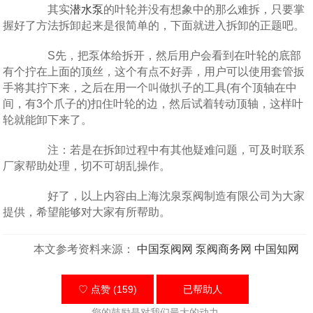
其实
潜水泵
的叶轮并没有想象中的那么难拆，只要掌
握好了方法拆卸起来是很简单的，下面就进入拆卸的正题吧。
S先，把泵体给拆开，然后用户会看到在叶轮的底部
有个拧在上面的顶丝，这个有点不好弄，用户可以使用套管扳
手将其拧下来，之后在用一个叫做扒子的工具(有个顶轴在中
间，有3个爪子的)扣住叶轮的边，然后试着转动顶轴，这样叶
轮就能卸下来了。
注：若是在拆卸过程中有其他疑难问题，可及时联系
厂家帮助处理，切不可胡乱操作。
好了，以上内容由上海沈泉泵阀制造有限公司为大家
提供，希望能够对大家有所帮助。
本文参考资料来源：
中国泵阀网
泵阀商务网
中国知网
♡ 点赞 (159)
已帮助
人
您的鼓励是对我们最大的动力