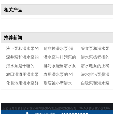
相关产品
推荐新闻
液下泵和潜水泵的
耐腐蚀潜水泵-潜
管道泵和潜水泵
深井泵和潜水泵的
潜水泵与排污泵的
潜水泵扬程指的
区别
水泵不锈钢
的区别
潜水泵是干嘛的
排污泵能当潜水泵
潜水电泵的正确
区别
区别
是什么
农田灌溉用潜水泵
农用潜水泵的7个
潜水排污泵是潜
用吗
使用方法
化粪池用潜水泵好
耐腐蚀小型潜水
自吸泵和潜水泵
好还是自吸泵好
维护及注意事项
水泵还是污水泵
吗
泵-耐酸潜水泵型号
哪个比较好
上海沈泉泵阀制造有限公司管道离心泵,防爆管道离心泵，不锈钢管道离心泵型号