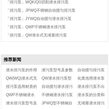
「排污泵」WQK/QG切割潜水排污泵
「排污泵」JPWQ不锈钢自动搅匀排污泵
「排污泵」JYWQ自动搅匀潜水排污泵
「排污泵」QWP不锈钢潜水排污泵
「排污泵」QW潜水式无堵塞排污泵
推荐新闻
潜水排污泵的作用
潜污泵型号及参数
自动搅匀排污泵
QW(WQ)潜水式无
QW潜水排污泵型
化粪池用潜水泵
是什么
——自动搅匀排污
排污泵选用材质的
自动搅匀潜水排污
潜水排污泵不出
堵塞排污泵性能参数
号规格参数-qw污水
泵工作原理
好吗
QWP不锈钢潜水
不锈钢潜水排污泵
潜水泵的分类和
表及结构图介绍
型号及其特点
泵型号一览表
泵规格型号
水的九大原因及解
潜水排污泵型号及
JPWQ型不锈钢自
无堵塞潜水排污
排污泵型号规格及参
型号及参数说明
决办法
各自特点