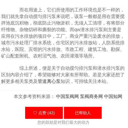
而在用途上，它们所使用的工作环境也是不一样的，
我们就先拿自动搅匀排污泵来说吧，该泵一般都是用在需要搅
拌池底沉积物，彻底防止污物淤积，无须人工清理，有将部分
纤维物、杂物切碎和撕裂的功能。而qw潜水排污泵则主要是
应用在污水排放的项目中，工厂、商业严重污染废水的排放，
城市污水处理厂排水系统，住宅区的污水排放站，人防系统排
水站，医院、宾馆的污水排放、市政工程、建筑工地、勘探、
矿山配套附机、农村沼气池、农田灌溉等场所。
综上所述，便是关于自动搅匀排污泵和潜水排污泵的
区别内容介绍了，希望能够对大家有所帮助。若是大家还想了
解更多相关泵类及
管道离心泵
知识，可持续关注本站。
本文参考资料来源：
中国泵阀网
泵阀商务网
中国知网
♡ 点赞 (42)
已帮助
人
您的鼓励是对我们最大的动力