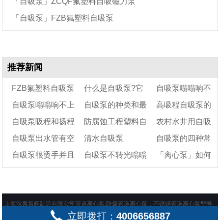
「自吸泵」ZCQF氟塑料自吸磁力泵
「自吸泵」FZB氟塑料自吸泵
推荐新闻
FZB氟塑料自吸泵
什么是自吸泵?它
自吸泵嗡嗡响不
自吸泵嗡嗡响不上
自吸泵的种类和最
高吸程自吸泵的
结构图及规格型号参
有哪些作用
上水原因及解决方
自吸泵吸程和扬程
防腐蚀工程塑料自
农村水井用自吸
数表
水发热的原因是什
大吸程分别是多少
法有哪些?
工作原理
自吸泵出水管有空
清水自吸泵
自吸泵的四种常
么？
一般多少米
米?
吸泵轴承拆卸更换步
泵还是潜水泵
自吸泵很烫手并且
自吸泵不转光嗡嗡
「离心泵」如何
气怎么办
骤
见故障及解决方法
有糊味的原因及解决
响发烫的原因及解决
「已解决」
看懂离心泵的型号
办法
办法有哪些？
标法？
上海沈泉泵阀制造有限公司管道离心泵,防爆管道离心泵，不锈钢管道离心泵型号
立即拨打：
4006656887
及价格在这一站购买齐全 地址：上海市嘉定区绿色经济工业园 备案号：