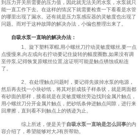
到压力开关所需要的压力值，因此就无法关闭水泵，水泵就只
能一直工作下去。在这样的情况下就需要检查一下看看是水管
的哪里出现了漏水。还有就是压力泵感应器的灵敏度也出现了
问题。而对于这种故障的解决办法，小编也整理出来了。
自吸水泵一直响的解决办法：
1、旋下塑料罩帽,用小螺丝刀拧动灵敏度螺丝,要一点
点慢慢来,向左或向右拧动要记住旋转的幅度圈数,如果没有调
至停泵,记得恢复原螺丝位置,这证明可能是触点锈蚀或粘连
了。
2、在处理触点问题时，要记得先拔掉水泵的电源，
然后再去找一小块砂纸，将其对折成筷子样条状，就是两面都
有砂面的那样，接着就是在灵敏度螺丝旁边找到金属片触点，
用小螺丝刀分开金属片触点，把砂纸条伸进触点间隙，进行来
回摩擦，直到看不到触点上的锈迹为止。
综上所述，便是关于
自吸水泵一直响是怎么回事
的内
容介绍了，希望能够对大J有所帮助。