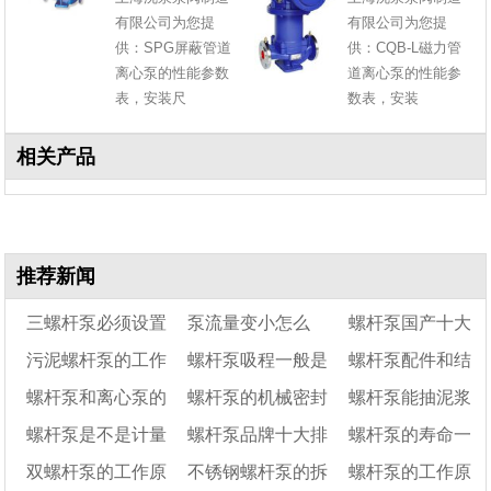
有限公司为您提
有限公司为您提
供：SPG屏蔽管道
供：CQB-L磁力管
离心泵的性能参数
道离心泵的性能参
表，安装尺
数表，安装
相关产品
推荐新闻
三螺杆泵必须设置
泵流量变小怎么
螺杆泵国产十大
污泥螺杆泵的工作
螺杆泵吸程一般是
螺杆泵配件和结
安全阀么?
查？80%的问题出在
厂家
螺杆泵和离心泵的
螺杆泵的机械密封
螺杆泵能抽泥浆
原理及作用
入口侧，先查这3项
多少
构图
螺杆泵是不是计量
螺杆泵品牌十大排
螺杆泵的寿命一
区别
怎么换
吗
双螺杆泵的工作原
不锈钢螺杆泵的拆
螺杆泵的工作原
泵
名及选型要点
般为多长时间