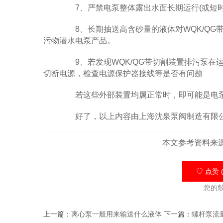
7、严禁电泵整体露出水面长期运行(或短时间
8、长期抽送高含砂量的液体对WQK/QG
污物潜水电泵产品。
9、若发现WQK/QG带切割装置排污泵在
切断电源，检查电源保护器接线等是否有问题
若这些外部装置均属正常时，即可能是电泵
好了，以上内容由上海沈泉泵阀制造有限公
本文参考资料来
♡ 点赞 (
您的
上一篇：
离心泵一般用来输送什么液体
下一篇：
螺杆泵流