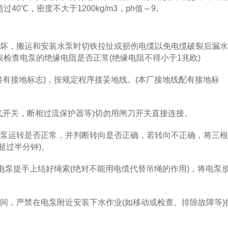
0℃，密度不大于1200kg/m3，ph值～9。
坏，搬运和安装水泵时切铁拉扯或损伤电缆以免电缆破裂后漏水
检查电泵的绝缘电阻是否正常(绝缘电阻不得小于1兆欧)
有接地标志)，按规定程序接妥地线。(本厂接地线配有接地标
开关，断相过流保护器等)切勿用闸刀开关直接连接。
泵运转是否正常，并判断转向是否正确，若转向不正确，将三根
超过半分钟)。
泵提手上结好绳索(绝对不能用电缆代替吊绳的作用)，将电泵
，严禁在电泵附近安装下水作业(如移动或检查、排除故障等)