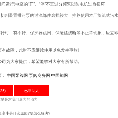
运行)电泵的“开”、“停”不宜过分频繁以防电机过热损坏
带切割装置排污泵的过流部件磨损较大，推荐使用本厂旋流式污
运转时，有不转、保护器跳闸、保险丝烧断等不正常现象，应立
有故障，此时不应继续使用以免发生事故!
司为大家提供，希望能够对大家有所帮助。
源：
中国泵阀网
泵阀商务网
中国知网
25)
已帮助
人
鼓励是对我们最大的动力
量变小是什么原因?要怎么解决?