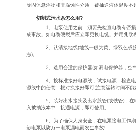
等固体悬浮物和非腐蚀性介质，被抽送液体温度不超过4
切割式污水泵怎么用?
1、电泵使用之前，须要先检查电缆有否损
成事故。如电缆硬裂后应立即更换电缆。并用兆欧表
2、认清接地线(地线一般为黄、绿双色或接
志)。
3、选用合适的保护器(如漏电保护器，空气
4、按标准接好电源线，试接电源，检查电
源线中的任意二根对换接好即可(注意运转时间不能
5、装好出水接头及出水胶管(或铁管)，在电
入被抽液本中，接通电源，即可使用。
6、为了确保人身安全，在电泵接电工作期间
触电泵以防万一电泵漏电而发生事故!