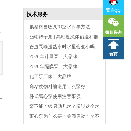
官方QQ
技术服务
氟塑料自吸泵排空水简单方法
微信咨询
：
凸轮转子泵 | 高粘度流体输送利器 |
管道泵输送热水时水量会变小吗
选型与维护全指南
置顶
2026年计量泵十大品牌
2026年隔膜泵十大品牌
化工泵厂家十大品牌
高粘度物料输送用什么泵好
卧式离心泵使用注意事项
一
泵不能连续启动几次？超过这个次
离心泵为什么要＂关阀启动＂？不
数，电机必坏
是怕烧电机，而是这个原因
叫