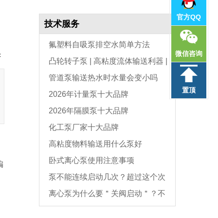
官方QQ
技术服务
氟塑料自吸泵排空水简单方法
微信咨询
：
凸轮转子泵 | 高粘度流体输送利器 |
管道泵输送热水时水量会变小吗
选型与维护全指南
置顶
2026年计量泵十大品牌
2026年隔膜泵十大品牌
化工泵厂家十大品牌
高粘度物料输送用什么泵好
卧式离心泵使用注意事项
编
泵不能连续启动几次？超过这个次
离心泵为什么要＂关阀启动＂？不
数，电机必坏
是怕烧电机，而是这个原因