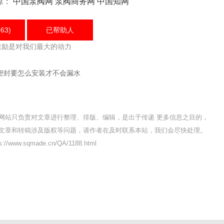
源：
中国泵阀网
泵阀商务网
中国知网
63)
已帮助
人
鼓励是对我们最大的动力
密封要怎么安装才不会漏水
网站只负责对文章进行整理、排版、编辑，是出于传递 更多信息之目的，
文章和转稿涉及版权等问题，请作者在及时联系本站，我们会尽快处理。
/www.sqmade.cn/QA/1188.html