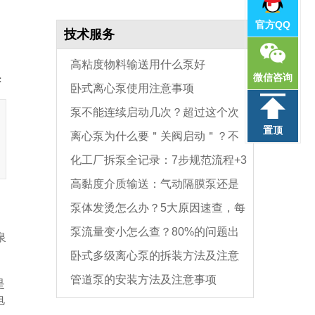
官方QQ
技术服务
高粘度物料输送用什么泵好
微信咨询
：
卧式离心泵使用注意事项
泵不能连续启动几次？超过这个次
置顶
离心泵为什么要＂关阀启动＂？不
数，电机必坏
化工厂拆泵全记录：7步规范流程+3
是怕烧电机，而是这个原因
高黏度介质输送：气动隔膜泵还是
个关键诊断点
泵体发烫怎么办？5大原因速查，每
单螺杆泵?关键看这3个参数
泵流量变小怎么查？80%的问题出
种原因处理方法不同
泉
卧式多级离心泵的拆装方法及注意
在入口侧，先查这3项
管道泵的安装方法及注意事项
事项
是
电