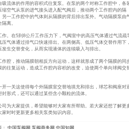
自吸流体的作用的容积式往复泵。在泵的两个对称工作腔中，各
压缩空气从泵的进气接头进入配气阀后，推动两个工作腔内的隔
，另一工作腔中的气体则从隔膜的背后排出泵外。气动隔膜泵由
全隔离。
。在5到8公斤工作压力下，气阀室中的高压气体通过气流疏
低压气体通过排气口快速排出。在两侧高、低压气体交替作用下
压发生交替变化，从而实现液体的连续吸入与排出。
作腔，推动隔膜朝相反方向运动，这样就形成了两个隔膜的同
膜的往复运动，造成工作腔内容积的改变，迫使两个单向球阀交
开一关这使得每个外隔膜室交替地填充和排出，球芯和阀座对
密封形式，还可以通过某些含小颗粒的流体。
司为大家提供，希望能够对大家有所帮助。若大家还想了解更
大家时时更新更多相关泵类知识内容。
源：
中国泵阀网
泵阀商务网
中国知网