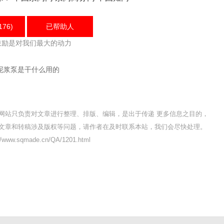
176)
已帮助
人
鼓励是对我们最大的动力
泥浆泵是干什么用的
网站只负责对文章进行整理、排版、编辑，是出于传递 更多信息之目的，
文章和转稿涉及版权等问题，请作者在及时联系本站，我们会尽快处理。
ww.sqmade.cn/QA/1201.html