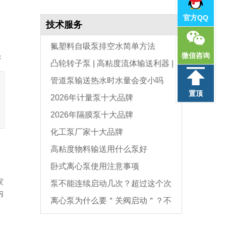
官方QQ
技术服务
氟塑料自吸泵排空水简单方法
微信咨询
：
凸轮转子泵 | 高粘度流体输送利器 |
管道泵输送热水时水量会变小吗
选型与维护全指南
置顶
2026年计量泵十大品牌
2026年隔膜泵十大品牌
化工泵厂家十大品牌
高粘度物料输送用什么泵好
卧式离心泵使用注意事项
家
泵不能连续启动几次？超过这个次
内
离心泵为什么要＂关阀启动＂？不
数，电机必坏
是怕烧电机，而是这个原因