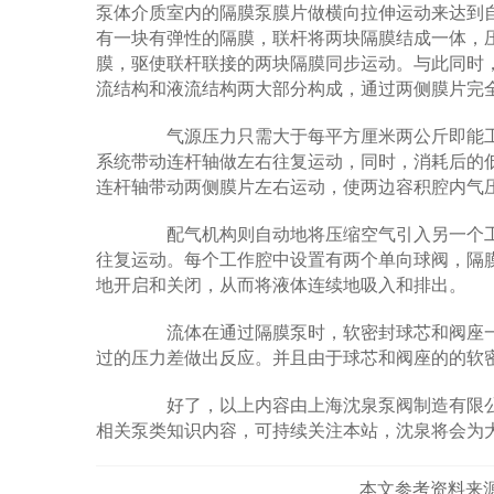
泵体介质室内的隔膜泵膜片做横向拉伸运动来达到
有一块有弹性的隔膜，联杆将两块隔膜结成一体，
膜，驱使联杆联接的两块隔膜同步运动。与此同时
流结构和液流结构两大部分构成，通过两侧膜片完
气源压力只需大于每平方厘米两公斤即能工作
系统带动连杆轴做左右往复运动，同时，消耗后的
连杆轴带动两侧膜片左右运动，使两边容积腔内气
配气机构则自动地将压缩空气引入另一个工
往复运动。每个工作腔中设置有两个单向球阀，隔
地开启和关闭，从而将液体连续地吸入和排出。
流体在通过隔膜泵时，软密封球芯和阀座一
过的压力差做出反应。并且由于球芯和阀座的的软
好了，以上内容由上海沈泉泵阀制造有限公
相关泵类知识内容，可持续关注本站，沈泉将会为
本文参考资料来