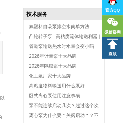
官方QQ
技术服务
氟塑料自吸泵排空水简单方法
微信咨询
：
凸轮转子泵 | 高粘度流体输送利器 |
管道泵输送热水时水量会变小吗
选型与维护全指南
置顶
2026年计量泵十大品牌
2026年隔膜泵十大品牌
化工泵厂家十大品牌
高粘度物料输送用什么泵好
卧式离心泵使用注意事项
可以
泵不能连续启动几次？超过这个次
离心泵为什么要＂关阀启动＂？不
数，电机必坏
的
是怕烧电机，而是这个原因