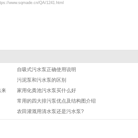
://www.sqmade.cn/QA/1241.html
自吸式污水泵正确使用说明
污泥泵和污水泵的区别
出来
家用化粪池污水泵买什么好
常用的四大排污泵优点及结构图介绍
农田灌溉用清水泵还是污水泵?