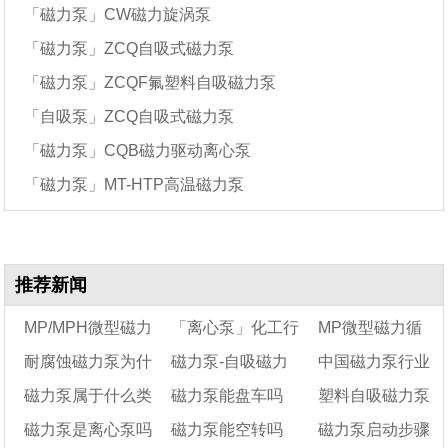
「磁力泵」CW磁力旋涡泵
「磁力泵」ZCQ自吸式磁力泵
「磁力泵」ZCQF氟塑料自吸磁力泵
「自吸泵」ZCQ自吸式磁力泵
「磁力泵」CQB磁力驱动离心泵
「磁力泵」MT-HTP高温磁力泵
推荐新闻
MP/MPH微型磁力
「离心泵」化工行
MP微型磁力循
耐腐蚀磁力泵为什
磁力泵-自吸磁力
中国磁力泵行业
泵规格型号(性能参
业常见的三种离心泵
环泵的适用领域有
磁力泵属于什么类
磁力泵能盘车吗
塑料自吸磁力泵
数)及用途介绍
么可以耐腐蚀
的选型方法
泵-不锈钢磁力泵
哪些?
十大排名
磁力泵是离心泵吗
磁力泵能空转吗
磁力泵启动步骤
型的泵
怎么防止进气?