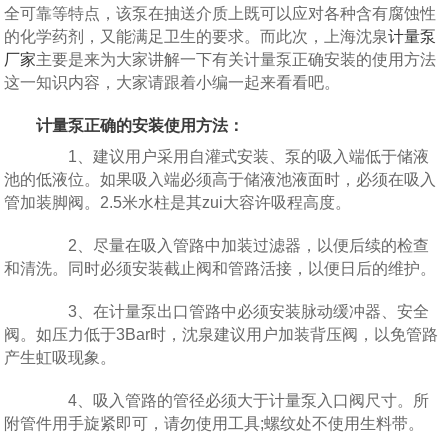
全可靠等特点，该泵在抽送介质上既可以应对各种含有腐蚀性
的化学药剂，又能满足卫生的要求。而此次，上海沈泉
计量泵
厂家
主要是来为大家讲解一下有关计量泵正确安装的使用方法
这一知识内容，大家请跟着小编一起来看看吧。
计量泵正确的安装使用方法：
1、建议用户采用自灌式安装、泵的吸入端低于储液
池的低液位。如果吸入端必须高于储液池液面时，必须在吸入
管加装脚阀。2.5米水柱是其zui大容许吸程高度。
2、尽量在吸入管路中加装过滤器，以便后续的检查
和清洗。同时必须安装截止阀和管路活接，以便日后的维护。
3、在计量泵出口管路中必须安装脉动缓冲器、安全
阀。如压力低于3Bar时，沈泉建议用户加装背压阀，以免管路
产生虹吸现象。
4、吸入管路的管径必须大于计量泵入口阀尺寸。所
附管件用手旋紧即可，请勿使用工具;螺纹处不使用生料带。