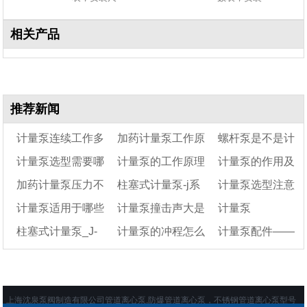
相关产品
推荐新闻
计量泵连续工作多
加药计量泵工作原
螺杆泵是不是计
计量泵选型需要哪
计量泵的工作原理
计量泵的作用及
久要停泵
理
量泵
加药计量泵压力不
柱塞式计量泵-j系
计量泵选型注意
些参数
是什么
用途
计量泵适用于哪些
计量泵撞击声大是
计量泵
足的原因
列柱塞式计量泵
事项
柱塞式计量泵_J-
计量泵的冲程怎么
计量泵配件——
行业
什么原因?
D系列柱塞计量泵
调
计量泵配件图片
上海沈泉泵阀制造有限公司管道离心泵,防爆管道离心泵，不锈钢管道离心泵型号