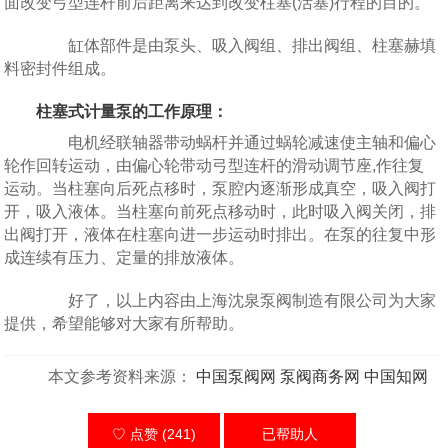
面改变弓型连杆前后距离来达到改变柱塞(活塞)行程的目的。
缸体部件是由泵头、吸入阀组、排出阀组、柱塞赫填
料密封件组成。
柱塞式计量泵的工作原理：
电机经联轴器带动蜗杆并通过蜗轮减速使主轴和偏心
轮作回转运动，由偏心轮带动弓型连杆的滑动调节座,作往复
运动。当柱塞向后死点移时，泵腔内逐渐形成真空，吸入阀打
开，吸入液体。当柱塞向前死点移动时，此时吸入阀关闭，排
出阀打开，液体在柱塞向进一步运动时排出。在泵的往复中形
成连续有压力、定量的排放液体。
好了，以上内容由上海沈泉泵阀制造有限公司为大家
提供，希望能够对大家有所帮助。
本文参考资料来源：
中国泵阀网
泵阀商务网
中国知网
♡ 点赞 (241)
已帮助
人