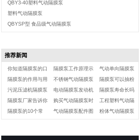
QBY3-40塑料气动隔膜泵
塑料气动隔膜泵
QBYSP型 食品级气动隔膜泵
推荐新闻
你知道隔膜泵的口
隔膜泵工作原理示
气动单向隔膜泵
隔膜泵的作用与用
不锈钢气动隔膜泵
隔膜泵可以抽粉
径选型参考参数吗？
意图及使用注意事项
膜片有哪些材质?要
污泥压滤机隔膜泵
电动隔膜泵发动机
隔膜泵寿命长吗
途
漏气的原因具体是什
怎么拆装?
料吗
隔膜泵厂家告诉你
购买气动隔膜泵时
工程塑料气动隔
要怎么去选型呢?
么?
温度过高的原因
隔膜泵的10个常
气动隔膜泵配件图
粉体气动隔膜泵
气动隔膜泵不工作什
的一些常见问题
膜泵不工作的7个原
么原因
见故障原因
解名称
因及解决办法
工作原理及10个使
用注意事项