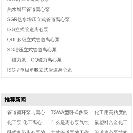
热水增压管道离心泵
SGR热水增压立式管道离心泵
ISG立式管道离心泵
QDL多级立式管道离心泵
SG增压立式管道离心泵
「磁力泵」CQ磁力离心泵
ISG型单级单吸立式管道离心泵
推荐新闻
管道循环泵与离心
TSWA型卧式多级
化工用高粘度的
化工泵-化工离心
什么是离心泵气蚀
氟塑料合金化工
泵有什么区别
离心泵
油或膏是否可以用
卧式多级离心泵的
立式管道泵的工作
管道离心泵结构
泵
（125TSWA）
现象?产生的原因和
离心泵输送?
离心泵——氟塑料