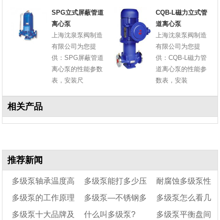
SPG立式屏蔽管道
CQB-L磁力立式管
离心泵
道离心泵
上海沈泉泵阀制造
上海沈泉泵阀制造
有限公司为您提
有限公司为您提
供：SPG屏蔽管道
供：CQB-L磁力管
离心泵的性能参数
道离心泵的性能参
表，安装尺
数表，安装
相关产品
推荐新闻
多级泵轴承温度高
多级泵能打多少压
耐腐蚀多级泵性
多级泵的工作原理
多级泵—不锈钢多
多级泵怎么看几
怎么维修
力
能及其特点
多级泵十大品牌及
什么叫多级泵?
多级泵平衡盘间
以及与单级泵的区
级离心泵型号
级