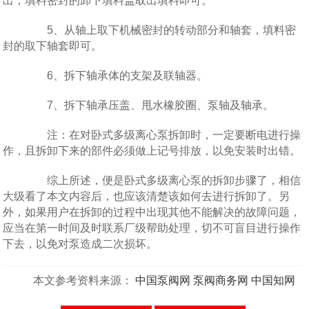
出，填料密封的卸下填料盖取出填料即可。
5、从轴上取下机械密封的转动部分和轴套，填料密
封的取下轴套即可。
6、拆下轴承体的支架及联轴器。
7、拆下轴承压盖、甩水橡胶圈、泵轴及轴承。
注：在对卧式多级离心泵拆卸时，一定要断电进行操
作，且拆卸下来的部件必须做上记号排放，以免安装时出错。
综上所述，便是卧式多级离心泵的拆卸步骤了，相信
大级看了本文内容后，也应该清楚该如何去进行拆卸了。另
外，如果用户在拆卸的过程中出现其他不能解决的故障问题，
应当在第一时间及时联系厂级帮助处理，切不可盲目进行操作
下去，以免对泵造成二次损坏。
本文参考资料来源：
中国泵阀网
泵阀商务网
中国知网