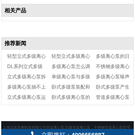
相关产品
推荐新闻
轻型立式多级离心
轻型立式多级离心
多级离心泵的日
DL系列立式多级
多级离心泵怎么调
不锈钢多级离心
泵结构图及型号参数
泵怎么安装
常维护保养
立式多级离心泵拆
单级离心泵与多级
多级离心泵噪声
离心泵（40DL）
出口压力
泵怎么组装
多级离心泵抽不上
卧式多级泵装配和
卧式多级泵产生
卸与组装步骤
离心泵的区别在哪里
大的原因及解决办
立式多级离心泵运
卧式多级离心泵的
管道多级离心泵
水的原因和解决方法
呢
拆卸方法
法
噪音的原因
都是有哪些
转方向是什么
工作原理
经常卡死的原因
上海沈泉泵阀制造有限公司管道离心泵,防爆管道离心泵，不锈钢管道离心泵型号
及价格在这一站购买齐全 地址：上海市嘉定区绿色经济工业园 备案号：