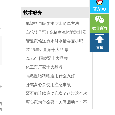
官方QQ
技术服务
氟塑料自吸泵排空水简单方法
微信咨询
：
凸轮转子泵 | 高粘度流体输送利器 |
管道泵输送热水时水量会变小吗
选型与维护全指南
置顶
2026年计量泵十大品牌
2026年隔膜泵十大品牌
化工泵厂家十大品牌
高粘度物料输送用什么泵好
卧式离心泵使用注意事项
着
泵不能连续启动几次？超过这个次
离心泵为什么要＂关阀启动＂？不
数，电机必坏
的
的
是怕烧电机，而是这个原因