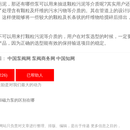
泥，那还有哪些泵可以用来抽送颗粒污泥等介质呢?其实用户还
了处理含有颗粒及纤维的污水污物等介质的。其在管道上的设计
，这样便能够将一些较大的颗粒及长条状的纤维物给搅碎后排出
可以用来打颗粒污泥等介质的，用户在对泵选型的时候，一定
产品，因为正确的选型能有效的保持输送项目的稳定。
源：
中国泵阀网
泵阀商务网
中国知网
226)
已帮助
人
鼓励是对我们最大的动力
和磁力泵的区别在哪
网站只负责对文章进行整理、排版、编辑，是出于传递 更多信息之目的，