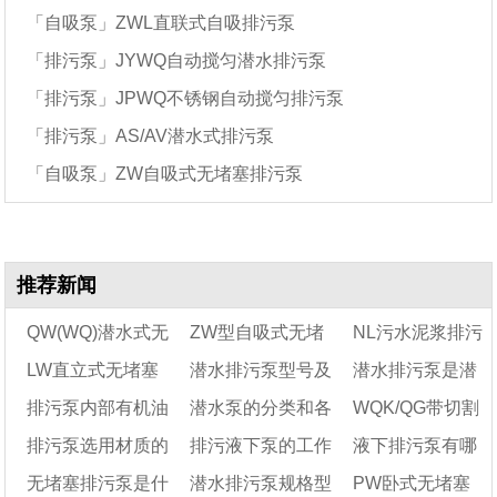
「自吸泵」ZWL直联式自吸排污泵
「排污泵」JYWQ自动搅匀潜水排污泵
「排污泵」JPWQ不锈钢自动搅匀排污泵
「排污泵」AS/AV潜水式排污泵
「自吸泵」ZW自吸式无堵塞排污泵
推荐新闻
QW(WQ)潜水式无
ZW型自吸式无堵
NL污水泥浆排污
LW直立式无堵塞
潜水排污泵型号及
潜水排污泵是潜
堵塞排污泵性能参数
塞排污泵规格型号参
泵的型号规格性能
排污泵内部有机油
潜水泵的分类和各
WQK/QG带切割
表及结构图介绍
排污泵规格型号(性
数说明
参数
参数表及结构图
水泵还是污水泵
排污泵选用材质的
排污液下泵的工作
液下排污泵有哪
能参数)及结构图
正常吗?
自特点
装置潜水排污泵常
无堵塞排污泵是什
潜水排污泵规格型
PW卧式无堵塞
型号及其特点
原理及特点
见故障及排除方法
些型号?