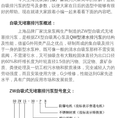
自吸排污泵的型号及参数，以便大家在日后的选型中能够有很
好的帮助。现在就请大家跟着小编一起来看看下面的内容吧。
自吸无堵塞排污泵概述：
上海品牌厂家沈泉泵阀生产制造的ZW型自吸式无堵
塞排污泵，是根据ZX型自吸离心泵及
QW型潜水排污泵
的结构
及性能，借鉴G外同类产品之优点，研制而成的集自吸及排污
于一身的新型水泵种。既可像一般的清水自吸泵那样不需安装
底阀，不需灌引水，又可抽吸含有大颗粒固体直径为出口口径
的60%和纤维长度为叶轮直径1.5倍的污物、沉淀物、废矿杂
质、粪便处理及一切工程污水物和胶质液体，完全减轻人力的
劳动强度，而且安装使用方便，G少维修，性能达到G家先进
水平，具有广阔的应用市场和发展前景。
ZW自吸式无堵塞排污泵型号意义：