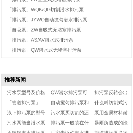
「排污泵」WQK/QG切割潜水排污泵
「排污泵」JYWQ自动搅匀潜水排污泵
「自吸泵」ZW自吸式无堵塞排污泵
「排污泵」AS/AV潜水式排污泵
「排污泵」QW潜水式无堵塞排污泵
推荐新闻
污水泵型号及价格
QW潜水排污泵可
排污泵反转会出
「管道排污泵」
自动搅匀排污泵和
什么叫切割式污
以长时间远距离抽排
水吗
液下排污泵的型号
污水泵买切割的还
泵用金属材料耐
LW立式管道排污泵
污泥浆吗
潜水排污泵的区别
水泵?切割式污水泵
污水泵能当潜水泵
排污泵一般装在什
暴雨所造成的涨
特点与选型参数表
及字母代表
是不切割的
怎么用?
腐蚀表
不锈钢潜水排污泵
厂家告诉你潜水排
管道排污泵必须