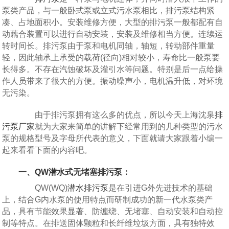
泵类产品，与一般卧式泵或立式污水泵相比，排污泵结构紧
凑、占地面积小。安装维修方便，大型的排污泵一般都配有自
动藕合装置可以进行自动安装，安装及维修相当方便。连续运
转时间长。排污泵由于泵和电机同轴，轴短，转动部件重量
轻，因此轴承上承受的载荷(径向)相对较小，寿命比一般泵要
长得多。不存在汽蚀破坏及灌引水等问题。特别是后一点给操
作人员带来了很大的方便。振动噪声小，电机温升低，对环境
无污染。
由于排污泵拥有这么多的优点，所以今天上海沈泉
排
污泵厂家
就为大家来简单的讲解下经常用到的几种类型的污水
泵的规格型号及字母所代表的意义，下面就请大家跟着小编一
起来看看下面的内容吧。
一、
QW潜水式无堵塞排污泵
：
QW(WQ)
潜水排污泵
是在引进G外先进技术的基础
上，结合G内水泵的使用特点而研制成功的新一代水泵类产
品，具有节能效果显著、防缠绕、无堵塞、自动安装和自动控
制等特点。在排送固体颗粒和长纤维垃圾方面，具有独特效