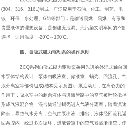
(304、316、316L)制成，广泛应用于石油、化工、制药、电
镀、环保、水处理、G防等部门，是输送易燃、易爆、有毒和
贵重液体的理想设备，是创建无泄漏、无污染文明车间的Z佳
选择。适用温度：-20℃～100℃。
四、自吸式磁力驱动泵的操作原则
ZCQ系列自吸式磁力驱动泵采用先进的外混式轴向回
水泵体结构设计，泵体由吸液室、储液室、蜗壳、回流孔、气
液分离室等部份组成(结构见示意图)。泵启动后，在离心力的
作用下，吸水室中的剩余液体与进液管路中的空气被叶轮搅拌
形成气液混合物，混合物通过蜗壳进入气液分离室，随着流速
降低，导致气水分离，空气由泵出液口排出，液体经回流孔返
回泵腔内，经过多次循环，进液管道中的空气被逐渐排空，使