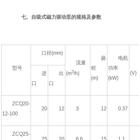
七、自吸式磁力驱动泵的规格及参数
口径(mm)
扬
电机
流量
型号
程
功率
3
(V)
进
出
(m
/h)
(m)
(kW)
口
口
ZCQ20-
20
12
3
12
0.37
12-100
ZCQ25-
25
20
6.6
15
1.1