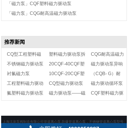
「磁力泵」CQF塑料磁力驱动泵
「磁力泵」CQG耐高温磁力驱动泵
推荐新闻
CQ型工程塑料磁
塑料磁力驱动泵拆
CQG耐高温磁力
不锈钢磁力驱动泵
20CQF-40CQF塑
磁力驱动泵异响
力驱动泵工作原理及
卸注意事项
驱动泵型号意义及
衬氟磁力泵
10CQF-20CQF塑
（CQB- G）耐
规格型号参数表
—CQ系列
料磁力驱动泵
性能参数表
有哪些原因
工程塑料磁力驱动
CQ型磁力驱动泵
磁力驱动循环泵
料磁力驱动泵
高温磁力驱动泵
氟塑料磁力驱动泵
磁力驱动泵——磁
CQF塑料磁力驱
泵叶轮损坏的原因是
的结构特点
——离心泵
可以应用在哪些领
什么
打不出液体该怎么
力驱动循环泵工作原
域?
动泵性能参数选型
办?
理
表及结构图
上海沈泉泵阀制造有限公司管道离心泵,防爆管道离心泵，不锈钢管道离心泵型号