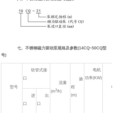
七、不锈钢磁力驱动泵规格及参数(14CQ~50CQ型
号)
电机
软管式接
功率(KW)
口
扬
流量
型号
程
3
(m
/h)
(m)
进
出
口
口