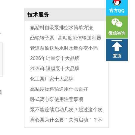
官方QQ
技术服务
氟塑料自吸泵排空水简单方法
微信咨询
：
凸轮转子泵 | 高粘度流体输送利器 |
管道泵输送热水时水量会变小吗
选型与维护全指南
置顶
2026年计量泵十大品牌
2026年隔膜泵十大品牌
化工泵厂家十大品牌
高粘度物料输送用什么泵好
着
卧式离心泵使用注意事项
泵不能连续启动几次？超过这个次
离心泵为什么要＂关阀启动＂？不
数，电机必坏
是怕烧电机，而是这个原因