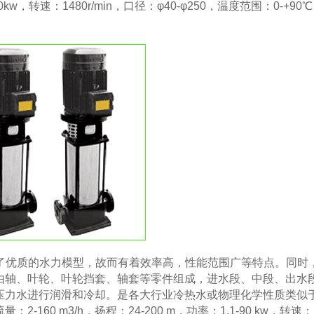
450kw，转速：1480r/min，口径：φ40-φ250，温度范围：0-+90
优质的水力模型，故而有着效率高，性能范围广等特点。同时
由轴、叶轮、叶轮挡套、轴套等零件组成，进水段、中段、出水
压力水进行润滑和冷却。是各大行业冷热水或物理化学性质类似
60 m3/h，扬程：24-200 m，功率：1.1-90 kw，转速：