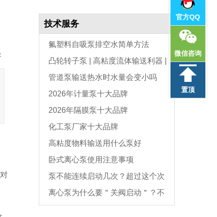
官方QQ
技术服务
氟塑料自吸泵排空水简单方法
微信咨询
：
凸轮转子泵 | 高粘度流体输送利器 |
管道泵输送热水时水量会变小吗
选型与维护全指南
置顶
2026年计量泵十大品牌
2026年隔膜泵十大品牌
化工泵厂家十大品牌
高粘度物料输送用什么泵好
卧式离心泵使用注意事项
?对
泵不能连续启动几次？超过这个次
离心泵为什么要＂关阀启动＂？不
数，电机必坏
是怕烧电机，而是这个原因