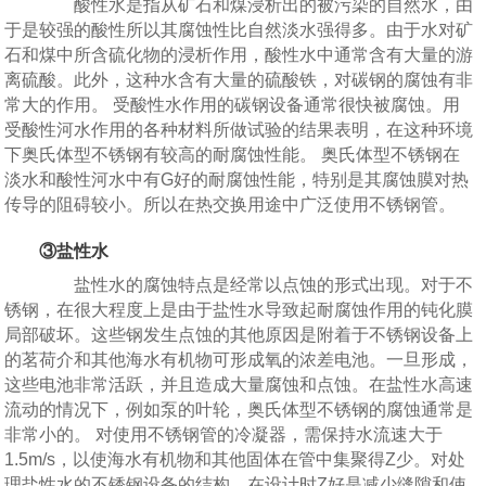
酸性水是指从矿石和煤浸析出的被污染的自然水，由
于是较强的酸性所以其腐蚀性比自然淡水强得多。由于水对矿
石和煤中所含硫化物的浸析作用，酸性水中通常含有大量的游
离硫酸。此外，这种水含有大量的硫酸铁，对碳钢的腐蚀有非
常大的作用。 受酸性水作用的碳钢设备通常很快被腐蚀。用
受酸性河水作用的各种材料所做试验的结果表明，在这种环境
下奥氏体型不锈钢有较高的耐腐蚀性能。 奥氏体型不锈钢在
淡水和酸性河水中有G好的耐腐蚀性能，特别是其腐蚀膜对热
传导的阻碍较小。所以在热交换用途中广泛使用不锈钢管。
③盐性水
盐性水的腐蚀特点是经常以点蚀的形式出现。对于不
锈钢，在很大程度上是由于盐性水导致起耐腐蚀作用的钝化膜
局部破坏。这些钢发生点蚀的其他原因是附着于不锈钢设备上
的茗荷介和其他海水有机物可形成氧的浓差电池。一旦形成，
这些电池非常活跃，并且造成大量腐蚀和点蚀。在盐性水高速
流动的情况下，例如泵的叶轮，奥氏体型不锈钢的腐蚀通常是
非常小的。 对使用不锈钢管的冷凝器，需保持水流速大于
1.5m/s，以使海水有机物和其他固体在管中集聚得Z少。对处
理盐性水的不锈钢设备的结构，在设计时Z好是减少缝隙和使