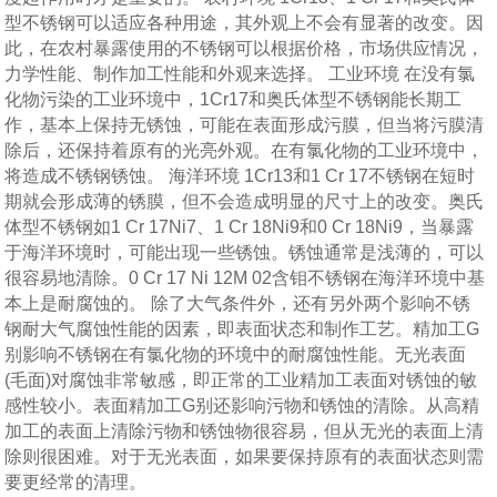
型不锈钢可以适应各种用途，其外观上不会有显著的改变。因
此，在农村暴露使用的不锈钢可以根据价格，市场供应情况，
力学性能、制作加工性能和外观来选择。 工业环境 在没有氯
化物污染的工业环境中，1Cr17和奥氏体型不锈钢能长期工
作，基本上保持无锈蚀，可能在表面形成污膜，但当将污膜清
除后，还保持着原有的光亮外观。在有氯化物的工业环境中，
将造成不锈钢锈蚀。 海洋环境 1Cr13和1 Cr 17不锈钢在短时
期就会形成薄的锈膜，但不会造成明显的尺寸上的改变。奥氏
体型不锈钢如1 Cr 17Ni7、1 Cr 18Ni9和0 Cr 18Ni9，当暴露
于海洋环境时，可能出现一些锈蚀。锈蚀通常是浅薄的，可以
很容易地清除。0 Cr 17 Ni 12M 02含钼不锈钢在海洋环境中基
本上是耐腐蚀的。 除了大气条件外，还有另外两个影响不锈
钢耐大气腐蚀性能的因素，即表面状态和制作工艺。精加工G
别影响不锈钢在有氯化物的环境中的耐腐蚀性能。无光表面
(毛面)对腐蚀非常敏感，即正常的工业精加工表面对锈蚀的敏
感性较小。表面精加工G别还影响污物和锈蚀的清除。从高精
加工的表面上清除污物和锈蚀物很容易，但从无光的表面上清
除则很困难。对于无光表面，如果要保持原有的表面状态则需
要更经常的清理。