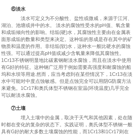
⑥淡水
淡水可定义为不分酸性、盐性或微咸，来源于江河、
湖泊、池塘或井中的水。 淡水的腐蚀性受水的pH值、氧含量
和成垢倾向性的影响。结垢(硬)水，其腐蚀性主要由在金属表
面形成垢的数量和类型来决定。这种垢的形成是存在其中的矿
物质和温度的作用。非结垢(软)水，这种水一般比硬水的腐蚀
性强。可以通过提高pH值或减少含氧量来降低其腐蚀性。
1Cr13不锈钢明显地比碳素钢耐淡水腐蚀，而且在淡水中使用
有G好的特征。这种钢广泛用于例如需要高强度和耐腐蚀的船
坞和水坝等用途.然而，应当考虑到在某些情况下，1Cr13在淡
水中可能对中度点蚀敏感。但是点蚀完全可以用阴G防腐方法
来避免。1Cr17和奥氏体型不锈钢在室温(环境温度)几乎完全
可以耐淡水腐蚀。
⑦土壤
埋入土壤中的金属，取决于天气和其他因素，处在随
时都在变化的复杂的状态下。实践证明，奥氏体型不锈钢一般
具有G好的耐大多数土壤腐蚀的性能，而1Cr13和1Cr17则在