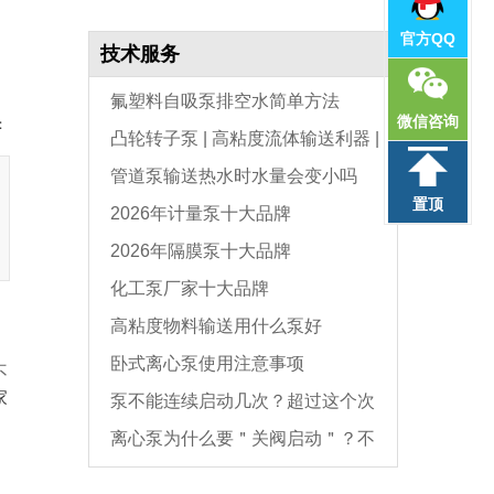
官方QQ
技术服务
氟塑料自吸泵排空水简单方法
微信咨询
：
凸轮转子泵 | 高粘度流体输送利器 |
管道泵输送热水时水量会变小吗
选型与维护全指南
置顶
2026年计量泵十大品牌
2026年隔膜泵十大品牌
化工泵厂家十大品牌
高粘度物料输送用什么泵好
卧式离心泵使用注意事项
不
家
泵不能连续启动几次？超过这个次
离心泵为什么要＂关阀启动＂？不
数，电机必坏
是怕烧电机，而是这个原因