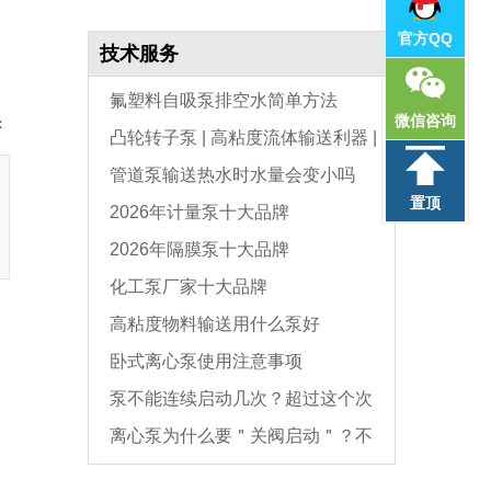
官方QQ
技术服务
氟塑料自吸泵排空水简单方法
微信咨询
：
凸轮转子泵 | 高粘度流体输送利器 |
管道泵输送热水时水量会变小吗
选型与维护全指南
置顶
2026年计量泵十大品牌
2026年隔膜泵十大品牌
化工泵厂家十大品牌
高粘度物料输送用什么泵好
卧式离心泵使用注意事项
泵不能连续启动几次？超过这个次
离心泵为什么要＂关阀启动＂？不
数，电机必坏
是怕烧电机，而是这个原因