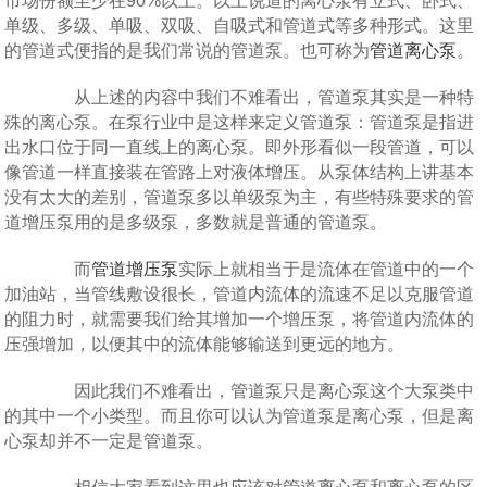
市场份额至少在90%以上。以上说道的离心泵有立式、卧式、
单级、多级、单吸、双吸、自吸式和管道式等多种形式。这里
的管道式便指的是我们常说的管道泵。也可称为
管道离心泵
。
从上述的内容中我们不难看出，管道泵其实是一种特
殊的离心泵。在泵行业中是这样来定义管道泵：管道泵是指进
出水口位于同一直线上的离心泵。即外形看似一段管道，可以
像管道一样直接装在管路上对液体增压。从泵体结构上讲基本
没有太大的差别，管道泵多以单级泵为主，有些特殊要求的管
道增压泵用的是多级泵，多数就是普通的管道泵。
而
管道增压泵
实际上就相当于是流体在管道中的一个
加油站，当管线敷设很长，管道内流体的流速不足以克服管道
的阻力时，就需要我们给其增加一个增压泵，将管道内流体的
压强增加，以便其中的流体能够输送到更远的地方。
因此我们不难看出，管道泵只是离心泵这个大泵类中
的其中一个小类型。而且你可以认为管道泵是离心泵，但是离
心泵却并不一定是管道泵。